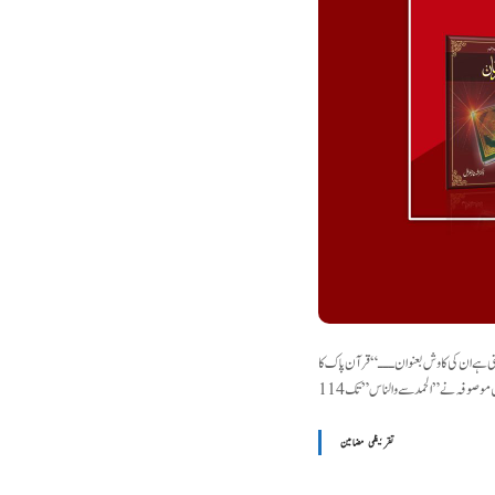
کھتی ہے ان کی کاوش بعنوان ـــ “قرآن پاک کا
تقریظی مضامین