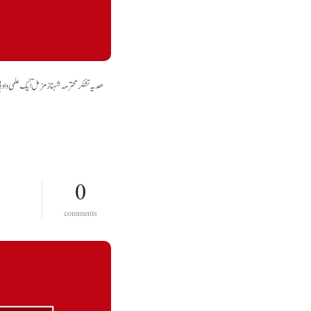
ھدیہ تشکر محترمہ شہناز مزملؔ ایک علمی و
0
o
comments
n
پ
ر
و
ف
ی
س