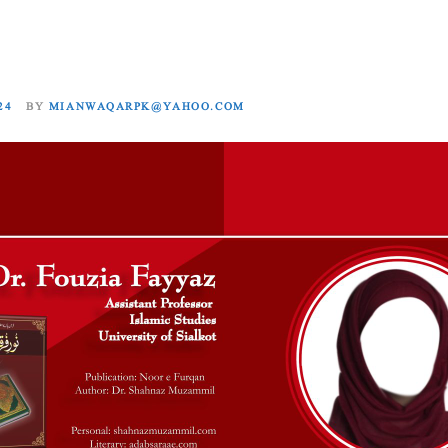
24
BY
MIANWAQARPK@YAHOO.COM