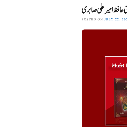
ی حافظ امیر علی صابری
POSTED ON
JULY 22, 20