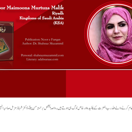
 عام کرنے والے اللہ رب العزت کے چُنیدہ اور خاص لوگ ہی ہوتے ہیں۔ واللّٰہ یختص برحمتہ من یشآء ڈاکٹر شہناز مزمل صاحبہ ا