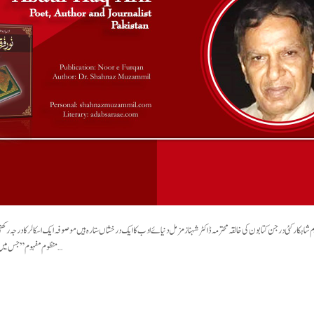
م شاہکار کئی درجن کتابون کی خالقہ محترمہ ڈاکٹر شہناز مزمل دنیائے ادب کا ایک درخشاں ستارہ ہیں موصوفہ ایک اسکالر کا درجہ ر
منظوم مفہوم”جس میں موصوفہ نے”الحمد سے والناس” تک 114…