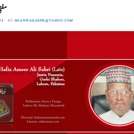
مفت
24
BY
MIANWAQARPK@YAHOO.COM