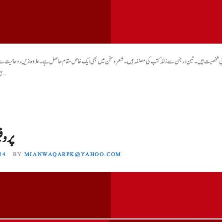
 ادبی شخصیت ہیں۔ تین درجن سے زائد کتب کی مصنفہ ہیں۔شعر و سخن میں بھی ایک خاص مقام حاصل ہے۔علاوہ ازیں روحانیت سے دل
ہیں۔ مزید برآن انہوں نے قرآن مجید کا منظوم…
پروف
24
BY
MIANWAQARPK@YAHOO.COM