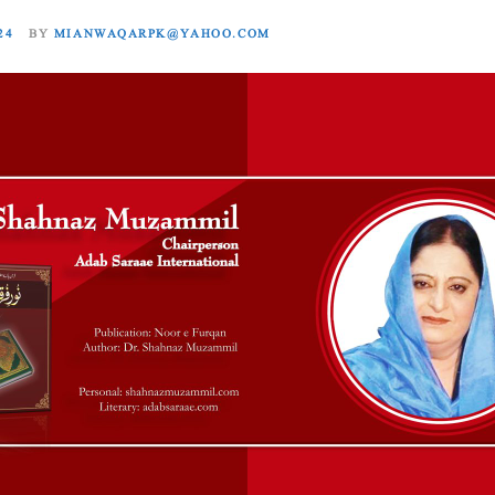
24
BY
MIANWAQARPK@YAHOO.COM