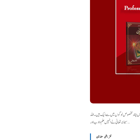
نہیں چند مخصوص لوگوں میں سے ایک ہیں۔ اللہ
سبحانہ تعالیٰ نے انہیں علم و ادب اور…
تقریظی مضامین