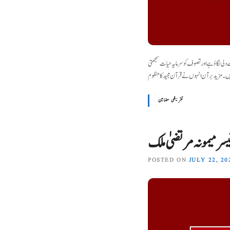
ی لگاؤ ہے اور تصوف کو سر مایہ حیات سمجھتی
تقریظی مضامین
یسر میمونہ مرتضیٰ ملک
POSTED ON
JULY 22, 20