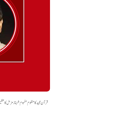
ا
ر
ف
قرآن مجید کا منظوم مفہوم شہناز مزمل کا عظی