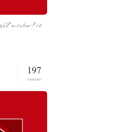
سجدئہ شکر سب کچھ یہ میرے عشق کی چاہت کا 
197
o
comments
n
ع
ب
د
ا
ل
ح
ق
ع