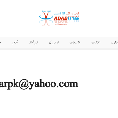
صانیف
اعزازات
مقالہ جات
لائبریری
عہدِ شہناز
تصاویر
و
arpk@yahoo.com