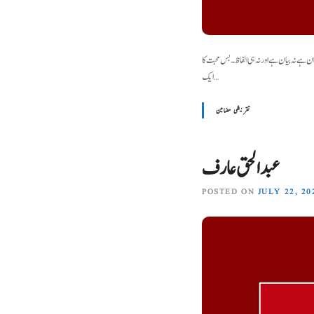
ن ہے نہ بیان ہے اور نہ ہی الفاظ۔ بس محبت کا
ایک…
تقریظی مضامین
عبدالحق عارف
POSTED ON
JULY 22, 20