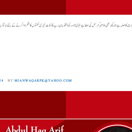
صلہ ہے جو کچھ بھی ملا احمدِؐ مرسل کی عطا ہے فبای الاء ربکما تکذبان ربِ کائنات تیری نعمتوں کا شکر ادا کرنے کے لئے نہ تو زبا
24
BY
MIANWAQARPK@YAHOO.COM