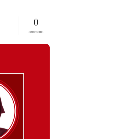
0
o
comments
n
ڈ
ا
ک
ٹ
ر
ف
و
ز
ی
ہ
ف
ی
ا
ض