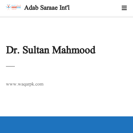
S
Adab Saraae Int'l
k
i
p
t
o
c
Dr. Sultan Mahmood
o
n
t
e
n
www.waqarpk.com
t