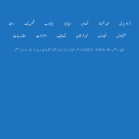
لائبریری
عہدِ شہناز
تصاویر
ویڈیوز
یوٹیوب
فیس بک
رابطہ
صفحۂ اول
تعارف
نورِ فرقان
تصانیف
اعزازات
مقالہ جات
کاپی رائیٹس-©- 2004 - 2024 | ڈاکٹر شہناز مزمل | جملہ حقوق محفوظ ہیں | پاورڈ بائی: مارول سسٹم