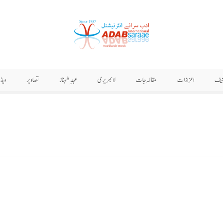
نیف
اعزازات
مقالہ جات
لائبریری
عہدِ شہناز
تصاویر
ویڈ