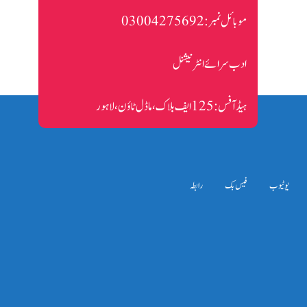
موبائل نمبر:
ادب سرائے انٹرنیشنل
ہیڈ آفس:
یوٹیوب
فیس بک
رابطہ