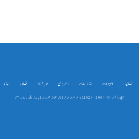
تصانیف
اعزازات
مقالہ جات
لائبریری
عہدِ شہناز
تصاویر
ویڈیوز
کاپی رائیٹس-©- 2004 - 2024 | ڈاکٹر شہناز مزمل | جملہ حقوق محفوظ ہیں | پاورڈ بائی: مارول سسٹم