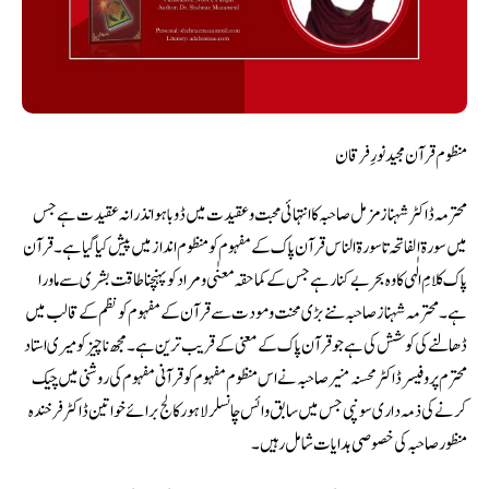
منظوم قرآن مجید نورِ فرقان
محترمہ ڈاکٹر شہناز مزمل صا حبہ کا انتہائی محبت و عقیدت میں ڈوبا ہوا نذرانہ عقیدت ہے جس
میں سورۃ الفاتحہ تا سورۃ الناس قرآن پاک کے مفہوم کو منظوم انداز میں پیش کیا گیا ہے ۔قرآن
پاک کلامِ الٰہی کا وہ بحربے کنارہے جس کے کماحقہ معنٰی و مراد کو پہنچنا طاقت بشری سے ماورا
ہے۔محترمہ شہناز صاحبہ ننے بڑی محنت و مودت سے قرآن کے مفہوم کو نظم کے قالب میں
ڈھالنے کی کوشش کی ہے جو قرآن پاک کے معنی کے قریب ترین ہے ۔ مجھ ناچیز کو میری استاد
محترم پروفیسرڈاکٹر محسنہ منیر صاحبہ نے اس منظوم مفہوم کو قرآنی مفہوم کی روشنی میں چیک
کرنے کی ذمہ داری سونپی جس میں سابق وائس چانسلر لاہور کالج برائے خواتین ڈاکٹر فرخندہ
منظور صاحبہ کی خصوصی ہدایات شامل رہیں۔