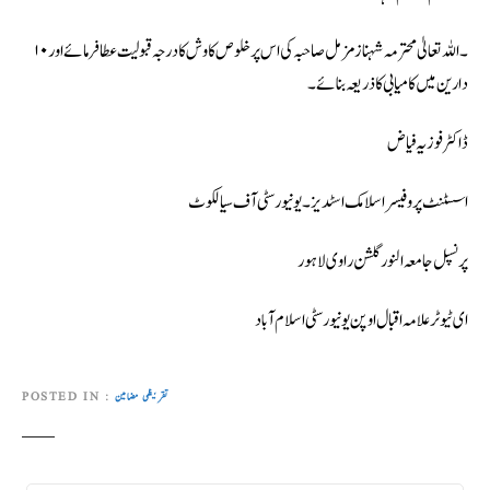
۱۰۔ اللہ تعالیٰ محترمہ شہناز مزمل صاحبہ کی اس پرخلوص کاوش کا درجہ قبولیت عطا فرمائے اور
دارین میں کامیابی کا ذریعہ بنائے۔
ڈاکٹر فوزیہ فیاض
اسسٹنٹ پروفیسر اسلامک اسٹدیز۔یونیورسٹی آف سیالکوٹ
پرنسپل جامعہ النور گلشن راوی لاہور
ای ٹیوٹر علامہ اقبال اوپن یونیورسٹی اسلام آباد
تقریظی مضامین
POSTED IN