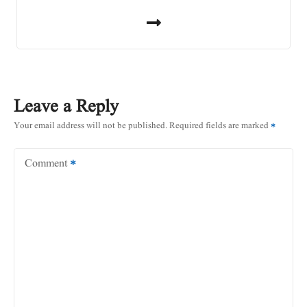
P
o
s
t
Leave a Reply
n
Your email address will not be published.
Required fields are marked
a
Comment
v
i
g
a
t