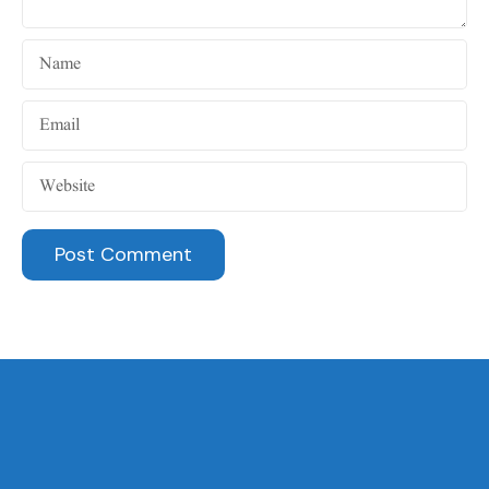
i
o
Name
n
Email
Website