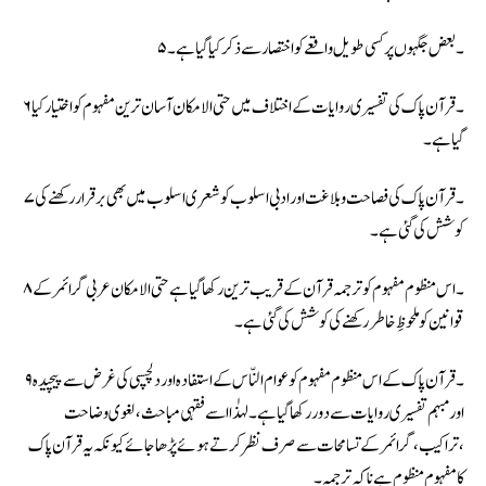
۵۔ بعض جگہوں پر کسی طویل واقعے کو اختصا ر سے ذکر کیا گیا ہے۔
۶۔ قرآن پاک کی تفسیری روایات کے اختلاف میں حتی الامکان آسان ترین مفہوم کو اختیار کیا
گیا ہے ۔
۷۔ قرآن پاک کی فصاحت و بلاغت اور ادبی اسلوب کو شعری اسلوب میں بھی برقرار رکھنے کی
کوشش کی گئی ہے۔
۸۔ اس منظوم مفہوم کو ترجمہ قرآن کے قریب ترین رکھا گیا ہے حتی الامکان عربی گرائمر کے
قوانین کو ملحوظِ خاطر رکھنے کی کوشش کی گئی ہے۔
۹۔ قرآن پاک کے اس منظوم مفہوم کو عوام النّاس کے استفادہ اور دلچسپی کی غرض سے پیچیدہ
اور مبہم تفسیری روایات سے دور رکھا گیا ہے۔ لہذٰا اسے فقہی مباحث،لغوی وضاحت
،تراکیب ،گرائمر کے تسامحات سے صرف نظر کرتے ہوئے پڑھا جائے کیونکہ یہ قرآن پاک
کا مفہوم منظوم ہے ناکہ ترجمہ ۔