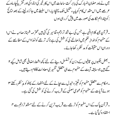
میں نے ماہ رمضان المبارک کی بابرکت ساعات میں اس کارِخیر کی ابتدا کی اور تقریباً چار ماہ کے
عرصے میں اس مقدس کام کو پایہء تکمیل تک پہنچا دیا۔ اس سلسلے میں جائزہ لینے کے بعد نتائج
کو چند اہم نکات کی صورت میں پیش کر رہی ہوں:
۱۔ قرآنِ مجید کلامِ الہٰی ہے جس کی بے شمار تراجم وتفاسیر کی گئی ہیں محترمہ شہناز صاحبہ نے اس
کے مفہوم کو اندازِ نظم میں ڈھالنے کی کوشش کی ہے ناکہ ترجمے کو لہٰذا اس کے مطالعے کے
دوران اس حقیقت کو مدنظر رکھا جائے۔
۲۔ بعض جگہوں پر قافیوں کے وزن کو تسلسل دینے کے لئے کچھ اشعار اضافی بھی شامل کیے
گئے ہیں جو سابقہ آیت کے مفہوم سے ہی متعلق تفسیری معاونت کا کام دیتے ہیں۔
۳۔ احکام سے متعلق مفہوم کو تغیّر و تبدل سے بچانے کے لئے اختصار کے پہلو کو مدِّنظر رکھتے
ہوئے آیات کے مفہوم کو عمومی معنٰی کے قریب کرنے کی کوشش کی گئی ہے۔
۴۔ قرآن پاک کے اس مفہوم کو ترجمے سے قریب ترین کرنے کے لئے مستند تراجم سے
استفادہ کیا گیا ہے۔